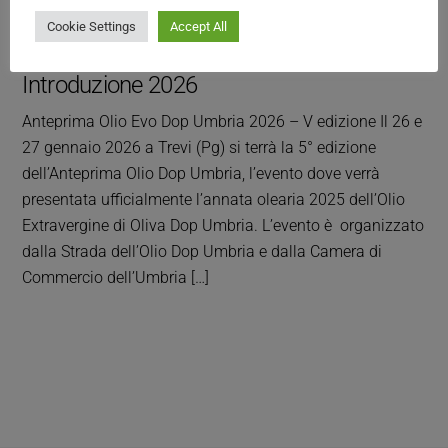
Cookie Settings
Accept All
Introduzione 2026
Anteprima Olio Evo Dop Umbria 2026 – V edizione Il 26 e
27 gennaio 2026 a Trevi (Pg) si terrà la 5° edizione
dell’Anteprima Olio Dop Umbria, l’evento dove verrà
presentata ufficialmente l’annata olearia 2025 dell’Olio
Extravergine di Oliva Dop Umbria. L’evento è organizzato
dalla Strada dell’Olio Dop Umbria e dalla Camera di
Commercio dell’Umbria […]