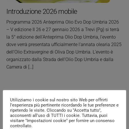
Introduzione 2026 mobile
Programma 2026 Anteprima Olio Evo Dop Umbria 2026
– V edizione Il 26 e 27 gennaio 2026 a Trevi (Pg) si terrà
la 5° edizione dell’Anteprima Olio Dop Umbria, l’evento
dove verrà presentata ufficialmente l’annata olearia 2025
dell’Olio Extravergine di Oliva Dop Umbria. L’evento è
organizzato dalla Strada dell’Olio Dop Umbria e dalla
Camera di […]
Utilizziamo i cookie sul nostro sito Web per offrirti
l'esperienza più pertinente ricordando le tue preferenze e
ripetendo le visite. Cliccando su "Accetta tutto",
acconsenti all'uso di TUTTI i cookie. Tuttavia, puoi
visitare "Impostazioni cookie" per fornire un consenso
controllato.