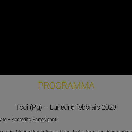
PROGRAMMA
Todi (Pg) – Lunedì 6 febbraio 2023
ate – Accredito Partecipanti
cata del Museo Pinacoteca – Panel test – Sessione di assaggio 