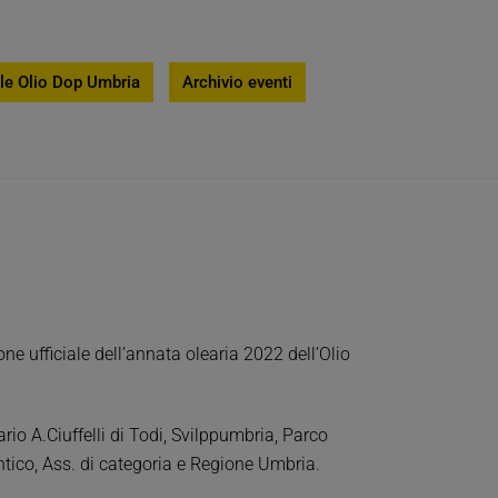
le Olio Dop Umbria
Archivio eventi
one ufficiale dell’annata olearia 2022 dell’Olio
rio A.Ciuffelli di Todi, Svilppumbria, Parco
tico, Ass. di categoria e Regione Umbria.