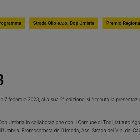
rogramma
Strada Olio e.v.o. Dop Umbria
Premio Regiona
3
e 7 febbraio 2023, alla sua 2° edizione, si è tenuta la presentazi
Dop Umbria in collaborazione con il Comune di Todi, Istituto Agra
’Umbria, Promocamera dell’Umbria, Ass. Strada dei Vini del Can