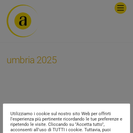
Skip
Men
to
content
umbria 2025
Utilizziamo i cookie sul nostro sito Web per offrirti
l'esperienza più pertinente ricordando le tue preferenze e
PARTNERS
Back
ripetendo le visite. Cliccando su "Accetta tutto",
To
acconsenti all'uso di TUTTI i cookie. Tuttavia, puoi