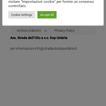
visitare "Impostazioni cookie" per fornire un consenso
Top
controllato.
Cookie Settings
Accept All
Archivio Edizioni
Privacy Policy
Ass. Strada dell’Olio e.v.o. Dop Umbria
per informazioni info@stradaoliodopumbria.it